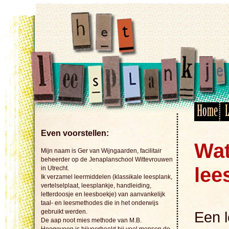
Even voorstellen:
Wat
Mijn naam is Ger van Wijngaarden, facilitair
beheerder op de Jenaplanschool Wittevrouwen
lee
in Utrecht.
Ik verzamel leermiddelen (klassikale leesplank,
vertelselplaat, leesplankje, handleiding,
letterdoosje en leesboekje) van aanvankelijk
taal- en leesmethodes die in het onderwijs
gebruikt werden.
Een l
De aap noot mies methode van M.B.