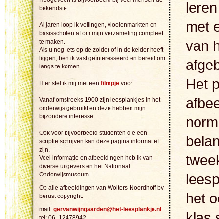
Hoogeveen is bijvoorbeeld bij veel mensen de
leren
bekendste.
met e
Al jaren loop ik veilingen, vlooienmarkten en
basisscholen af om mijn verzameling compleet
van h
te maken.
Als u nog iets op de zolder of in de kelder heeft
liggen, ben ik vast geïnteresseerd en bereid om
afge
langs te komen.
Het p
Hier stel ik mij met een
filmpje
voor.
afbee
Vanaf omstreeks 1900 zijn leesplankjes in het
onderwijs gebruikt en deze hebben mijn
bijzondere interesse.
norm
Ook voor bijvoorbeeld studenten die een
belan
scriptie schrijven kan deze pagina informatief
zijn.
tweek
Veel informatie en afbeeldingen heb ik van
diverse uitgevers en het Nationaal
Onderwijsmuseum.
leesp
Op alle afbeeldingen van Wolters-Noordhoff bv
het o
berust copyright.
mail:
gervanwijngaarden@het-leesplankje.nl
klas 
tel: 06 -12478942