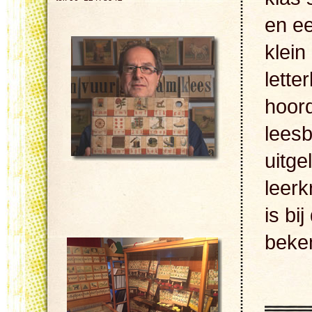
en ee
klein
lette
hoord
lees
uitge
leerk
is bi
beken